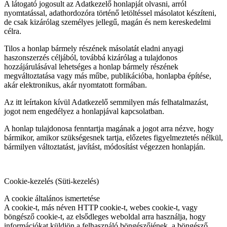
A látogató jogosult az Adatkezelő honlapját olvasni, arról
nyomtatással, adathordozóra történő letöltéssel másolatot készíteni,
de csak kizárólag személyes jellegű, magán és nem kereskedelmi
célra.
Tilos a honlap bármely részének másolatát eladni anyagi
haszonszerzés céljából, továbbá kizárólag a tulajdonos
hozzájárulásával lehetséges a honlap bármely részének
megváltoztatása vagy más műbe, publikációba, honlapba építése,
akár elektronikus, akár nyomtatott formában.
Az itt leírtakon kívül Adatkezelő semmilyen más felhatalmazást,
jogot nem engedélyez a honlapjával kapcsolatban.
A honlap tulajdonosa fenntartja magának a jogot arra nézve, hogy
bármikor, amikor szükségesnek tartja, előzetes figyelmeztetés nélkül,
bármilyen változtatást, javítást, módosítást végezzen honlapján.
Cookie-kezelés (Süti-kezelés)
A cookie általános ismertetése
A cookie-t, más néven HTTP cookie-t, webes cookie-t, vagy
böngésző cookie-t, az elsődleges weboldal arra használja, hogy
információkat küldjön a felhasználó böngészőjének, a böngésző