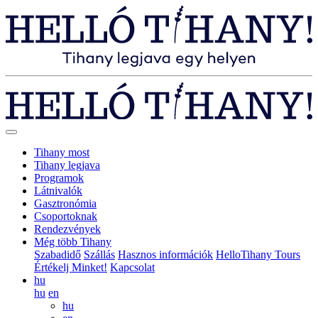
Tihany most
Tihany legjava
Programok
Látnivalók
Gasztronómia
Csoportoknak
Rendezvények
Még több Tihany
Szabadidő
Szállás
Hasznos információk
HelloTihany Tours
Értékelj Minket!
Kapcsolat
hu
hu
en
hu