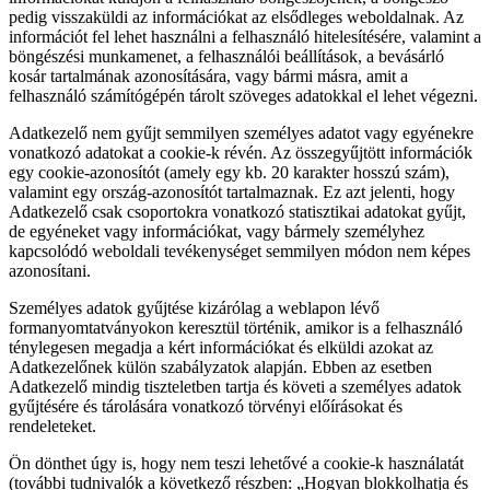
pedig visszaküldi az információkat az elsődleges weboldalnak. Az
információt fel lehet használni a felhasználó hitelesítésére, valamint a
böngészési munkamenet, a felhasználói beállítások, a bevásárló
kosár tartalmának azonosítására, vagy bármi másra, amit a
felhasználó számítógépén tárolt szöveges adatokkal el lehet végezni.
Adatkezelő nem gyűjt semmilyen személyes adatot vagy egyénekre
vonatkozó adatokat a cookie-k révén. Az összegyűjtött információk
egy cookie-azonosítót (amely egy kb. 20 karakter hosszú szám),
valamint egy ország-azonosítót tartalmaznak. Ez azt jelenti, hogy
Adatkezelő csak csoportokra vonatkozó statisztikai adatokat gyűjt,
de egyéneket vagy információkat, vagy bármely személyhez
kapcsolódó weboldali tevékenységet semmilyen módon nem képes
azonosítani.
Személyes adatok gyűjtése kizárólag a weblapon lévő
formanyomtatványokon keresztül történik, amikor is a felhasználó
ténylegesen megadja a kért információkat és elküldi azokat az
Adatkezelőnek külön szabályzatok alapján. Ebben az esetben
Adatkezelő mindig tiszteletben tartja és követi a személyes adatok
gyűjtésére és tárolására vonatkozó törvényi előírásokat és
rendeleteket.
Ön dönthet úgy is, hogy nem teszi lehetővé a cookie-k használatát
(további tudnivalók a következő részben: „Hogyan blokkolhatja és