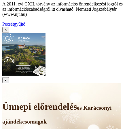
A 2011. évi CXII. törvény az információs önrendelkezési jogról és
az információszabadságról itt olvasható: Nemzeti Jogszabálytár
(www.njt.hu)
Pecsétgyűjtő
×
x
Ünnepi előrendelés
és Karácsonyi
ajándékcsomagok