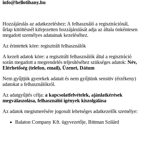
info@hellotihany.hu
Hozzájárulás az adatkezeléshez: A felhasználó a regisztrációnál,
űrlap kitöltésnél kifejezetten hozzájárulását adja az általa önkéntesen
megadott személyes adatainak kezeléséhez.
Az érintettek köre: regisztrált felhasználók
A kezelt adatok köre: a regisztrált felhasználók által a regisztráció
során megadott a megrendelés teljesítéséhez szükséges adatok:
Név,
Elérhetőség (telefon, email), Üzenet, Dátum
Nem gyűjtjük gyerekek adatait és nem gyűjtünk sensitiv (érzékeny)
adatokat a felhasználókról.
Az adatgyűjtés célja:
a kapcsolatfelvételek, ajánlatkérések
megválaszolása, felhasználói igények kiszolgálása
Az adatok megismerésére jogosult lehetséges adatkezelők személye:
Balaton Company Kft. ügyvezetője, Bittman Szilárd