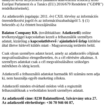
Európai Parlament és a Tanács (EU) 2016/679 Rendelete ("GDPR")
rendelkezéseinek].
Az adatkezelés jogalapja: 2011. évi CXII. törvény az információs
önrendelkezési jogról és az információszabadságról 5. § (1)
bekezdés a) Az érintett hozzájárulása
Balaton Company Kft.
(továbbiakban:
Adatkezelő
) online
tevékenységgel kapcsolatban kezeli a felhasználók személyes
adatait, kizárólag a
kapcsolatfelvevő / ajánlatkérő űrlap
kitöltése
által illetve hírlevél küldés miatt - Magyarország területén belül.
Csak olyan személyes adatot kezel, amely az adatkezelés céljának
megvalósulásához elengedhetetlen, és a cél elérésére alkalmas. A
személyes adatokat csak a cél megvalósulásához szükséges
mértékben és ideig kezeli.
Adatkezelő a felhasználói adatokat harmadik fél számára nem adja
ki, nem használja egyéb marketing célokra.
Adatkezelő minden elvárható módon védi a regisztrált
felhasználóknak a weboldalon kezelt személyes adatait.
Az adatkezelő címe: 8230 Balatonfüred, Szivárvány utca 27.
Az adatkezelő elérhetősége: +36 70 946 66 87,