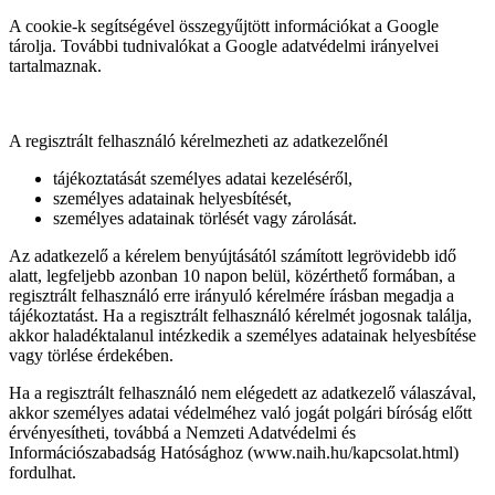
A cookie-k segítségével összegyűjtött információkat a Google
tárolja. További tudnivalókat a Google adatvédelmi irányelvei
tartalmaznak.
A regisztrált felhasználó kérelmezheti az adatkezelőnél
tájékoztatását személyes adatai kezeléséről,
személyes adatainak helyesbítését,
személyes adatainak törlését vagy zárolását.
Az adatkezelő a kérelem benyújtásától számított legrövidebb idő
alatt, legfeljebb azonban 10 napon belül, közérthető formában, a
regisztrált felhasználó erre irányuló kérelmére írásban megadja a
tájékoztatást. Ha a regisztrált felhasználó kérelmét jogosnak találja,
akkor haladéktalanul intézkedik a személyes adatainak helyesbítése
vagy törlése érdekében.
Ha a regisztrált felhasználó nem elégedett az adatkezelő válaszával,
akkor személyes adatai védelméhez való jogát polgári bíróság előtt
érvényesítheti, továbbá a Nemzeti Adatvédelmi és
Információszabadság Hatósághoz (www.naih.hu/kapcsolat.html)
fordulhat.