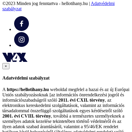
©2023 Minden jog fenntartva - hellotihany.hu |
Adatvédelmi
szabályzat
×
Adatvédelmi szabályzat
A
https://hellotihany.hu
weboldal megfelel a hazai és az új Európai
Uniós szabályozásoknak [az információs önrendelkezési jogról és
információszabadságról szóló
2011. évi CXII. törvény
, az
elektronikus kereskedelmi szolgáltatások, valamint az információs
társadalommal összefüggő szolgáltatások egyes kérdéseiről szóló
2001. évi CVIII. törvény
, továbbá a természetes személyeknek a
személyes adatok kezelése tekintetében történő védelméről és az
ilyen adatok szabad áramlásáról, valamint a 95/46/EK rendelet
hatályon kívül helyezéséről (általános adatvédelmi rendelet) szóló