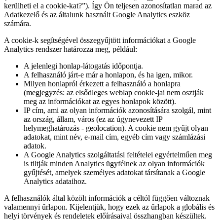
kerülheti el a cookie-kat?”). Így Ön teljesen azonosítatlan marad az
Adatkezelő és az általunk használt Google Analytics eszköz
számára.
A cookie-k segítségével összegyűjtött információkat a Google
Analytics rendszer határozza meg, például:
A jelenlegi honlap-látogatás időpontja.
A felhasználó járt-e már a honlapon, és ha igen, mikor.
Milyen honlapról érkezett a felhasználó a honlapra
(megjegyzés: az elsődleges weblap cookie-jai nem osztják
meg az információkat az egyes honlapok között).
IP cím, ami az olyan információk azonosítására szolgál, mint
az ország, állam, város (ez az úgynevezett IP
helymeghatározás - geolocation). A cookie nem gyűjt olyan
adatokat, mint név, e-mail cím, egyéb cím vagy számlázási
adatok.
A Google Analytics szolgáltatási feltételei egyértelműen meg
is tiltják minden Analytics ügyfélnek az olyan információk
gyűjtését, amelyek személyes adatokat társítanak a Google
Analytics adataihoz.
A felhasználók által közölt információk a céltól függően változnak
valamennyi űrlapon. Kijelentjük, hogy ezek az űrlapok a globális és
helyi törvények és rendeletek előírásaival összhangban készültek.